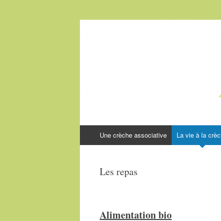
CRECHE LES V
Aller au contenu
Une crèche associative
La vie à la crè
Les repas
Alimentation bio