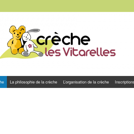
ITARELLES
che
La philosophie de la crèche
L’organisation de la crèche
Inscription