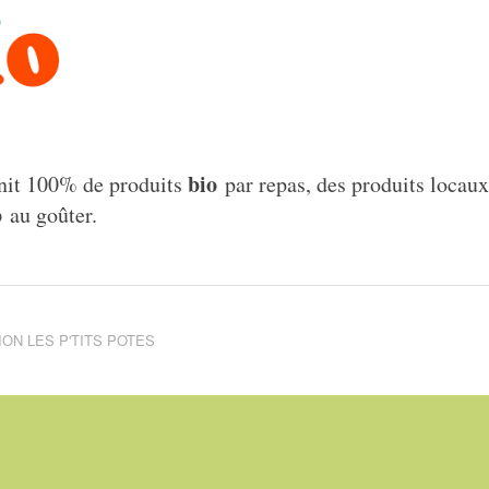
bio
nit 100% de produits
par repas, des produits locaux
o
au goûter.
ION LES P'TITS POTES